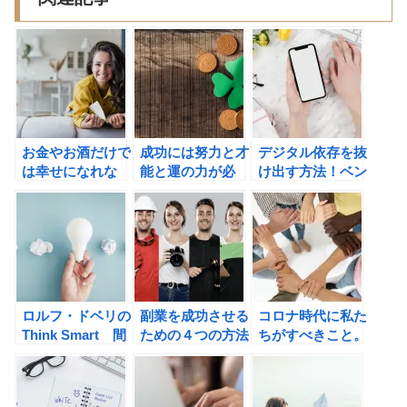
お金やお酒だけで
成功には努力と才
デジタル依存を抜
は幸せになれな
能と運の力が必
け出す方法！ベン
い!スコット・ギ
要？
ジャミン・ハーデ
ャロウェイのニュ
ィのFULL
ーヨーク大学人気
POWER 科学が
講義
証明した自分を変
HAPPINESS(ハ
える最強戦略の書
ピネス): GAFA時
評
代の人生戦略の書
ロルフ・ドベリの
副業を成功させる
コロナ時代に私た
評
Think Smart 間
ための４つの方法
ちがすべきこと。
違った思い込みを
多様なネットワー
避けて、賢く生き
クを作るべき理由
抜くための思考法
をショーン・エイ