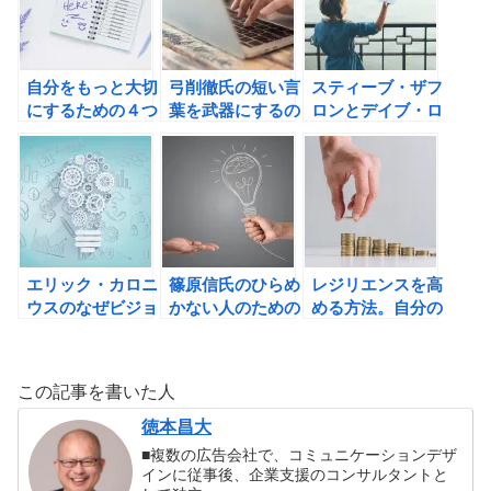
の書評
カーから学ぶ。
自分をもっと大切
弓削徹氏の短い言
スティーブ・ザフ
にするための４つ
葉を武器にするの
ロンとデイブ・ロ
のエクササイズ
書評
ーガンのパフォー
マンスアップ３つ
の法則の書評
エリック・カロニ
篠原信氏のひらめ
レジリエンスを高
ウスのなぜビジョ
かない人のための
める方法。自分の
ナリーには未来が
イノベーションの
ポジティブ通貨の
見えるのか? 成功
技法の書評
買い手を増やそ
者たちの思考法を
う！
この記事を書いた人
脳科学で解き明か
すの書評
徳本昌大
■複数の広告会社で、コミュニケーションデザ
インに従事後、企業支援のコンサルタントと