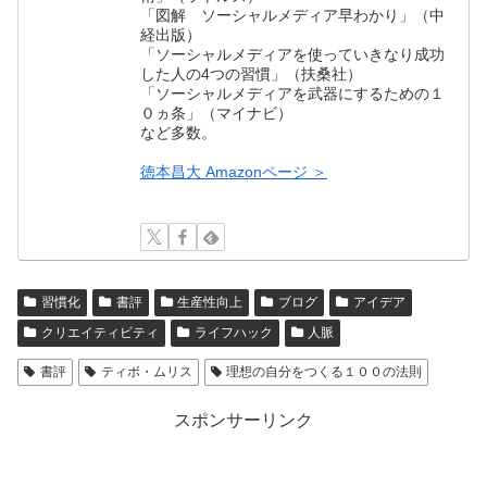
「図解 ソーシャルメディア早わかり」（中
経出版）
「ソーシャルメディアを使っていきなり成功
した人の4つの習慣」（扶桑社）
「ソーシャルメディアを武器にするための１
０ヵ条」（マイナビ）
など多数。
徳本昌大 Amazonページ ＞
習慣化
書評
生産性向上
ブログ
アイデア
クリエイティビティ
ライフハック
人脈
書評
ティボ・ムリス
理想の自分をつくる１００の法則
スポンサーリンク