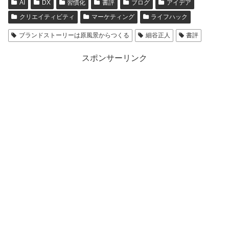
AI
DX
習慣化
書評
ブログ
アイデア
クリエイティビティ
マーケティング
ライフハック
ブランドストーリーは原風景からつくる
細谷正人
書評
スポンサーリンク