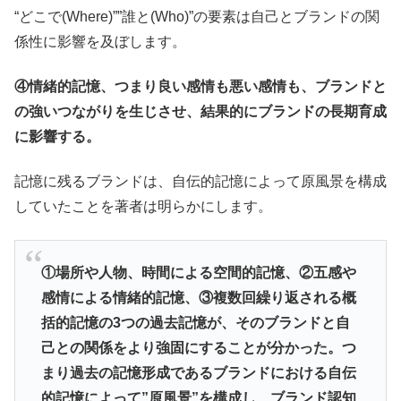
“どこで(Where)””誰と(Who)”の要素は自己とブランドの関
係性に影響を及ぼします。
④情緒的記憶、つまり良い感情も悪い感情も、ブランドと
の強いつながりを生じさせ、結果的にブランドの長期育成
に影響する。
記憶に残るブランドは、自伝的記憶によって原風景を構成
していたことを著者は明らかにします。
①場所や人物、時間による空間的記憶、②五感や
感情による情緒的記憶、③複数回繰り返される概
括的記憶の3つの過去記憶が、そのブランドと自
己との関係をより強固にすることが分かった。つ
まり過去の記憶形成であるブランドにおける自伝
的記憶によって”原風景”を構成し、ブランド認知