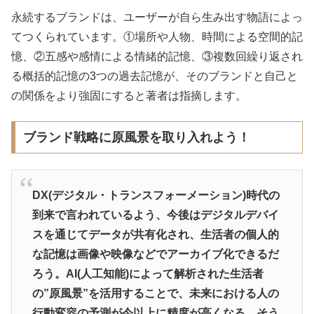
永続するブランドは、ユーザーが自ら生み出す物語によっ
てつくられています。①場所や人物、時間による空間的記
憶、②五感や感情による情緒的記憶、③複数回繰り返され
る概括的記憶の3つの過去記憶が、そのブランドと自己と
の関係をより強固にすると著者は指摘します。
ブランド戦略に原風景を取り入れよう！
DX(デジタル・トランスフォーメーション)時代の
到来で言われているよう、今後はデジタルデバイ
スを通じてデータが共有化され、生活者の個人的
な記憶は画像や映像などでアーカイブ化できるだ
ろう。AI(人工知能)によって解析された生活者
の”原風景”を活用することで、未来における人の
行動変容の予測が今以上に精度が高くなる。そう