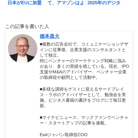
日本がEUに加盟
て、アマゾンはよ
2025年のデジタ
する日
り強くなる？
ル資本主義: 「デ
HUMAN3.0の誕
ータの時代」から
生の書評
「プライバシーの
この記事を書いた人
時代」への書評
徳本昌大
■複数の広告会社で、コミュニケーションデザ
インに従事後、企業支援のコンサルタントと
して独立。
特にベンチャーのマーケティング戦略に強み
があり、多くの実績を残している。現在、IPO
支援やM&Aのアドバイザー、ベンチャー企業
の取締役や顧問として活動中。
■多様な講師をゲストに迎えるサードプレイ
ス・ラボのアドバイザーとして、勉強会を実
施。ビジネス書籍の書評をブログにて毎日更
新。
■マイナビニュース、マックファンでベンチャ
ー・スタートアップの記事を連載。
Ewilジャパン取締役COO