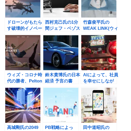
ドローンがもたら
西村克己氏の1分
竹森俊平氏の
す破壊的イノベー
間ジェフ・ベゾス
WEAK LINK(ウィ
ションをクリス・
Amazon.comを
ーク リンク) コロ
アンダーソンから
創った男の77の
ナが明らかにした
学ぶ！
原則の書評
グローバル経済の
悪夢のような脆さ
の書評
ウィズ・コロナ時
鈴木貴博氏の日本
AIによって、社員
代の勝者、Pelton
経済 予言の書
を幸せにしなが
はなぜ強いのか？
2020年代、不安
ら、生産性を高め
な未来の読み解き
る方法。
方の書評
高城剛氏の2049
PB戦略によっ
田中道昭氏の