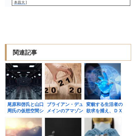
本昌大 ]
関連記事
尾原和啓氏と山口
ブライアン・デュ
変貌する生活者の
周氏の仮想空間シ
メインのアマゾン
欲求を捕え、ＤＸ
フトの書評
化する未来 ベゾ
時代の事業を設計
ノミクスが世界を
する 生活者モー
埋め尽くすの書評
ド戦略の書評