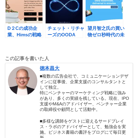
書評
デザインの書評
D２Cの成功企
チェット・リチャ
望月智之氏の買い
業、Himsの戦略
ーズのOODA
物ゼロ秒時代の未
とは何か？佐々木
LOOP(ウーダル
来地図――2025
康裕氏の D2C
ープ)の書評
年、人は「買い
「世界観」と「テ
物」をしなくなる
この記事を書いた人
クノロジー」で勝
〈生活者編〉の書
つブランド戦略の
評
徳本昌大
書評
■複数の広告会社で、コミュニケーションデザ
インに従事後、企業支援のコンサルタントと
して独立。
特にベンチャーのマーケティング戦略に強み
があり、多くの実績を残している。現在、IPO
支援やM&Aのアドバイザー、ベンチャー企業
の取締役や顧問として活動中。
■多様な講師をゲストに迎えるサードプレイ
ス・ラボのアドバイザーとして、勉強会を実
施。ビジネス書籍の書評をブログにて毎日更
新。