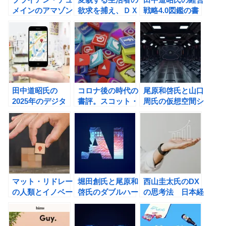
メインのアマゾン
欲求を捕え、ＤＸ
戦略4.0図鑑の書
化する未来 ベゾ
時代の事業を設計
評
ノミクスが世界を
する 生活者モー
埋め尽くすの書評
ド戦略の書評
田中道昭氏の
コロナ後の時代の
尾原和啓氏と山口
2025年のデジタ
書評。スコット・
周氏の仮想空間シ
ル資本主義: 「デ
ギャロウェイが予
フトの書評
ータの時代」から
測するGAFAの中
「プライバシーの
で勝ち残るのはど
時代」への書評
こか？
マット・リドレー
堀田創氏と尾原和
西山圭太氏のDX
の人類とイノベー
啓氏のダブルハー
の思考法 日本経
ション：世界は
ベスト――勝ち続
済復活への最強戦
「自由」と「失
ける仕組みをつく
略の書評
敗」で進化するの
るＡＩ時代の戦略