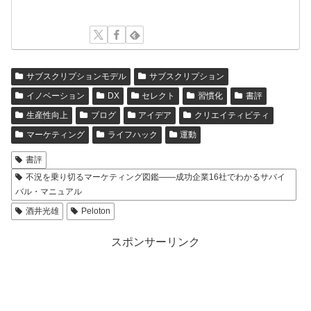
サブスクリプションモデル
サブスクリプション
イノベーション
DX
セレクト
習慣化
書評
生産性向上
ブログ
アイデア
クリエイティビティ
マーケティング
ライフハック
運動
書評
不況を乗り切るマーケティング図鑑――成功企業16社でわかるサバイ
バル・マニュアル
酒井光雄
Peloton
スポンサーリンク