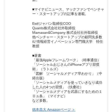
■マイナビニュース、マックファンでベンチャ
ー・スタートアップの記事を連載。
Ewilジャパン取締役COO
Quants株式会社社外取締役
Mamasan&Company 株式会社社外取締役
他ベンチャー・スタートアップの顧問先多数
iU 情報経営イノベーション専門職大学 特任
教授
■著書
「最強Appleフレームワーク」（時事通信）
「ソーシャルおじさんのiPhoneアプリ習慣
術」（ラトルズ）
「図解 ソーシャルメディア早わかり」（中
経出版）
「ソーシャルメディアを使っていきなり成功
した人の4つの習慣」（扶桑社）
「ソーシャルメディアを武器にするための１
０ヵ条」（マイナビ）
など多数。
徳本昌大 Amazonページ ＞