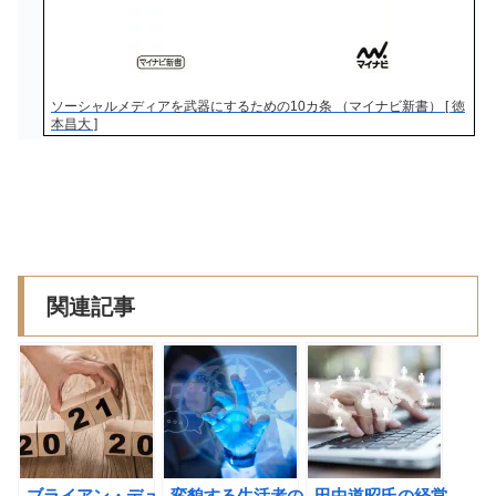
ソーシャルメディアを武器にするための10カ条 （マイナビ新書） [ 徳
本昌大 ]
関連記事
ブライアン・デュ
変貌する生活者の
田中道昭氏の経営