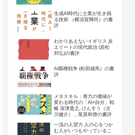
生成AI時代に士業が生き残
る技術 （横須賀輝尚）の書
評
わかりあえないイギリス 反
エリートの現代政治 (若松
邦弘)の書評
AI覇権戦争 (松田雄馬）の書
評
メタスキル：努力の価値が
変わる時代の「AI×自分」戦
略 深津貴之, けんすう（古
川健介），尾原和啓の書評
一流の人望力 人の心をつか
む人がいつもやっているこ