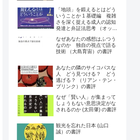
「地頭」を鍛えるとはどう
いうことか 1 基礎編 複雑
さを深く捉える成人の認知
発達と弁証法思考 （オット
ー・ラスキー）の書評
なぜあなたの感想はふつう
なのか 独自の視点で語る
技術 （大島育宙）の書評
あなたの隣のサイコパスな
人 どう見つける？ どう
逃げる？ （リアン・テン・
ブリンク）の書評
なぜ「賢い人」が集まって
しょうもない意思決定がな
されるのか (太田肇) の書評
観光を忘れた日本 (山口
誠）の書評