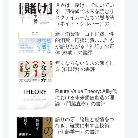
世界は「賭け」で動いてい
る 期待値で未来を読むリ
スクテイカーたちの思考法
（ネイト・シルバー）の書
評
新・消費論 コト消費、性
的消費、応援消費……誰も
が語りたがる「神話」の正
体 (林凌）の書評
無くならないミスの無くし
方 (石田淳) の書評
Future Value Theory: AI時代
における未来価値創造の理
論 （門脇直樹）の書評
語りの牙 論理と感情をつ
なぎ、確実に刺す全技術
（伊藤羊一）の書評