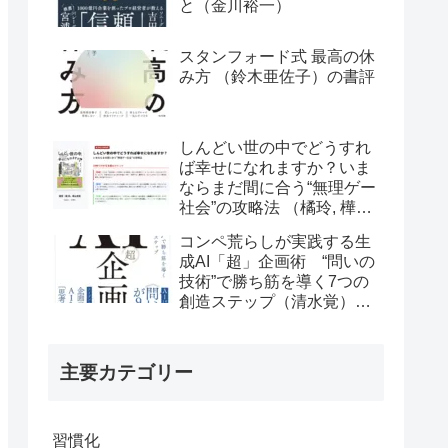
と（金川裕一）
スタンフォード式 最高の休
み方 （鈴木亜佐子）の書評
しんどい世の中でどうすれ
ば幸せになれますか？いま
ならまだ間に合う“無理ゲー
社会”の攻略法 （橘玲, 樺山
美夏）の書評
コンペ荒らしが実践する生
成AI「超」企画術 “問いの
技術”で勝ち筋を導く7つの
創造ステップ（清水覚）の
書評
主要カテゴリー
習慣化