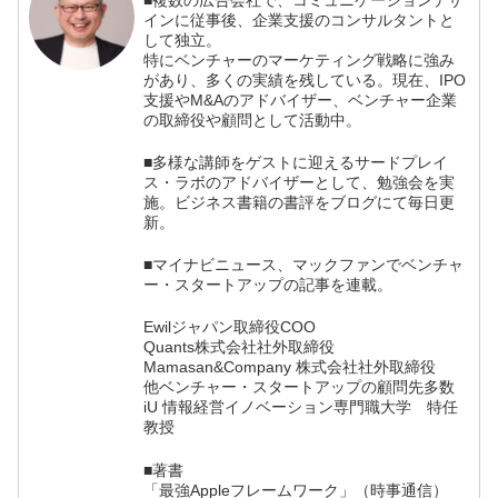
■複数の広告会社で、コミュニケーションデザ
インに従事後、企業支援のコンサルタントと
して独立。
特にベンチャーのマーケティング戦略に強み
があり、多くの実績を残している。現在、IPO
支援やM&Aのアドバイザー、ベンチャー企業
の取締役や顧問として活動中。
■多様な講師をゲストに迎えるサードプレイ
ス・ラボのアドバイザーとして、勉強会を実
施。ビジネス書籍の書評をブログにて毎日更
新。
■マイナビニュース、マックファンでベンチャ
ー・スタートアップの記事を連載。
Ewilジャパン取締役COO
Quants株式会社社外取締役
Mamasan&Company 株式会社社外取締役
他ベンチャー・スタートアップの顧問先多数
iU 情報経営イノベーション専門職大学 特任
教授
■著書
「最強Appleフレームワーク」（時事通信）