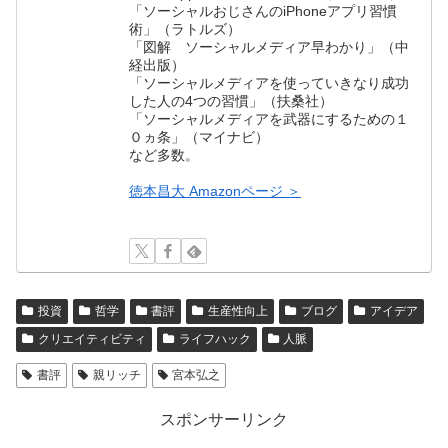
「ソーシャルおじさんのiPhoneアプリ習慣
術」（ラトルズ）
「図解 ソーシャルメディア早わかり」（中
経出版）
「ソーシャルメディアを使っていきなり成功
した人の4つの習慣」（扶桑社）
「ソーシャルメディアを武器にするための１
０ヵ条」（マイナビ）
など多数。
徳本昌大 Amazonページ ＞
投資
哲学
書評
生産性向上
ブログ
アイデア
クリエイティビティ
ライフハック
人脈
書評
親リッチ
宮本弘之
スポンサーリンク