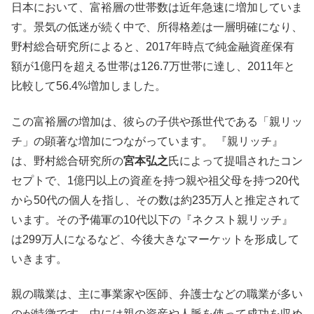
日本において、富裕層の世帯数は近年急速に増加していま
す。景気の低迷が続く中で、所得格差は一層明確になり、
野村総合研究所によると、2017年時点で純金融資産保有
額が1億円を超える世帯は126.7万世帯に達し、2011年と
比較して56.4%増加しました。
この富裕層の増加は、彼らの子供や孫世代である「親リッ
チ」の顕著な増加につながっています。 『親リッチ』
は、野村総合研究所の
宮本弘之
氏によって提唱されたコン
セプトで、1億円以上の資産を持つ親や祖父母を持つ20代
から50代の個人を指し、その数は約235万人と推定されて
います。その予備軍の10代以下の『ネクスト親リッチ』
は299万人になるなど、今後大きなマーケットを形成して
いきます。
親の職業は、主に事業家や医師、弁護士などの職業が多い
のが特徴です。中には親の資産や人脈を使って成功を収め