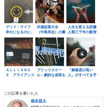
の書評
ロン・マスク、ピ
ーター・ティール
と世界一のリスク
テイカーたちの薄
氷の伝説の書評
グッド・ライフ
共感起業大全
人生を変える読書
幸せになるのに、
（中島幸志）の書
人類三千年の叡智
遅すぎることはな
評
を力に変える（堀
い (ロバート・ウ
内勉）の書評
ォールディンガ
ー, マーク・シュ
ルツ）の書評
ＡＬＬＩＡＮＣ
ブリッツスケー
「解像度が高い
Ｅ アライアンス
ル：劇的な成長を
人」がすべてを手
（リード・ホフマ
遂げる唯一の方法
に入れる 「仕事
ン, ベン・カスノ
（リード・ホフマ
ができる人」にな
ーカ, クリス・イ
ン）の書評
る思考力クイズ
この記事を書いた人
ェ）の書評
51問 （権藤悠）
の書評
徳本昌大