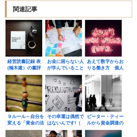
関連記事
経営読書記録 表
お金に困らない人
あえて数字からお
(楠木建）の書評
が学んでいること
りる働き方 個人
（岡崎かつひろ）
がつながる時代の
の書評
生存戦略（尾原和
啓） の書評
９ルール～自分を
その幸運は偶然で
ピーター・ティー
変える「黄金の法
はないんです!（
ルから資金調達の
則」(ニール・パ
J.D.クランボルツ
方法を学ぼう！創
スリチャ)の書評
, A.S.レヴィン）
始者たち──イー