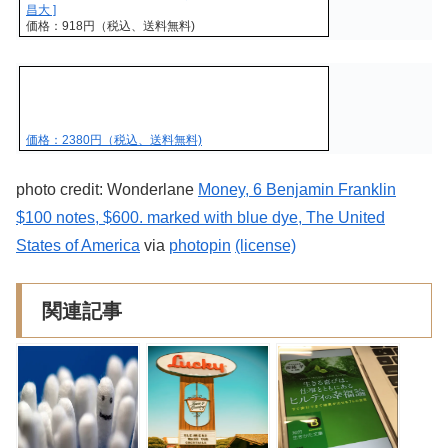
昌大 ]
価格：918円（税込、送料無料)
価格：2380円（税込、送料無料)
photo credit: Wonderlane
Money, 6 Benjamin Franklin
$100 notes, $600. marked with blue dye, The United
States of America
via
photopin
(license)
関連記事