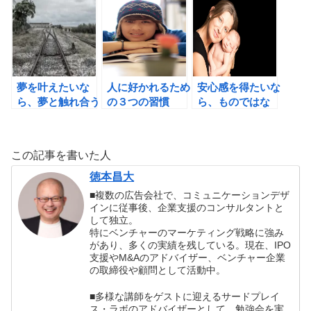
う！
引き寄せる 手帳
の魔力の書評
夢を叶えたいな
人に好かれるため
安心感を得たいな
ら、夢と触れ合う
の３つの習慣
ら、ものではな
時間を増やすこ
く、人とのつなが
と！
りを重視しよう！
この記事を書いた人
徳本昌大
■複数の広告会社で、コミュニケーションデザ
インに従事後、企業支援のコンサルタントと
して独立。
特にベンチャーのマーケティング戦略に強み
があり、多くの実績を残している。現在、IPO
支援やM&Aのアドバイザー、ベンチャー企業
の取締役や顧問として活動中。
■多様な講師をゲストに迎えるサードプレイ
ス・ラボのアドバイザーとして、勉強会を実