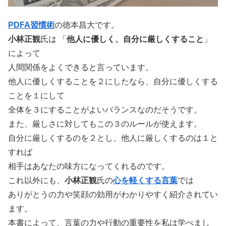
PDFA習慣術
の徳本昌大です。
小林正観
氏は 「
他人に優しく、自分に厳しくすること
」
によって
人間関係をよくできると言っています。
他人に優しくすることを２にしたなら、自分に優しくする
ことを１にして
全体を３にすることがよいバランスなのだそうです。
また、厳しさに対してもこの３のルールが使えます。
自分に厳しくするのを２とし、他人に厳しくするのは１と
すれば
相手はあなたの味方になってくれるのです。
これ以外にも、
小林正観
氏の
心を軽くする言葉
では
ありがとうの力や笑顔の効用がわかりやすく紹介されてい
ます。
本書によって、言葉の力や行動の重要性を私は学べまし