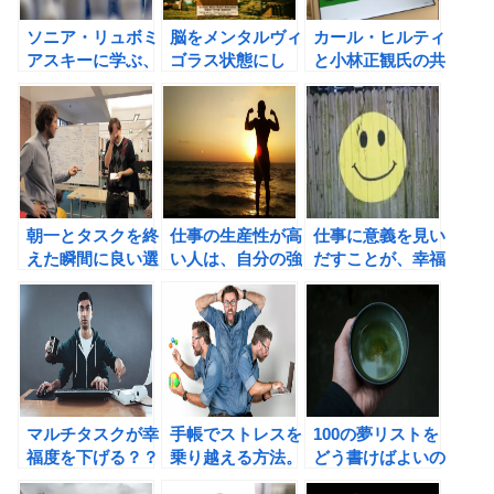
ソニア・リュボミ
脳をメンタルヴィ
カール・ヒルティ
アスキーに学ぶ、
ゴラス状態にし
と小林正観氏の共
幸せのための習慣
て、ツキを呼び込
通点から、楽観的
術
もう！
に生きることを決
める。
朝一とタスクを終
仕事の生産性が高
仕事に意義を見い
えた瞬間に良い選
い人は、自分の強
だすことが、幸福
択をすることが、
みを活かす人。
感を高めてくれ
生産性を高めてく
る？
れる！
マルチタスクが幸
手帳でストレスを
100の夢リストを
福度を下げる？？
乗り越える方法。
どう書けばよいの
今ここに集中しよ
ズルいほど幸運を
か？