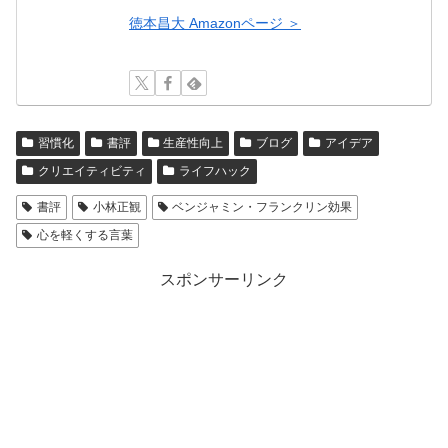
徳本昌大 Amazonページ ＞
習慣化
書評
生産性向上
ブログ
アイデア
クリエイティビティ
ライフハック
書評
小林正観
ベンジャミン・フランクリン効果
心を軽くする言葉
スポンサーリンク