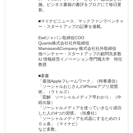
施。ビジネス書籍の書評をブログにて毎日更
新。
■マイナビニュース、マックファンでベンチャ
ー・スタートアップの記事を連載。
Ewilジャパン取締役COO
Quants株式会社社外取締役
Mamasan&Company 株式会社社外取締役
他ベンチャー・スタートアップの顧問先多数
iU 情報経営イノベーション専門職大学 特任
教授
■著書
「最強Appleフレームワーク」（時事通信）
「ソーシャルおじさんのiPhoneアプリ習慣
術」（ラトルズ）
「図解 ソーシャルメディア早わかり」（中
経出版）
「ソーシャルメディアを使っていきなり成功
した人の4つの習慣」（扶桑社）
「ソーシャルメディアを武器にするための１
０ヵ条」（マイナビ）
など多数。