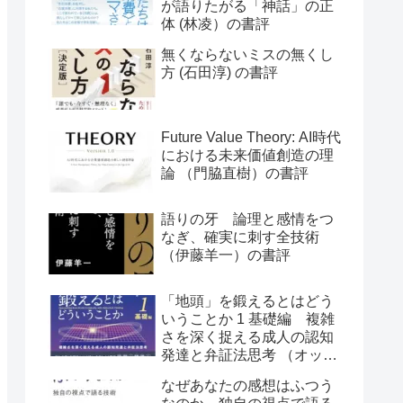
が語りたがる「神話」の正
体 (林凌）の書評
無くならないミスの無くし
方 (石田淳) の書評
Future Value Theory: AI時代
における未来価値創造の理
論 （門脇直樹）の書評
語りの牙 論理と感情をつ
なぎ、確実に刺す全技術
（伊藤羊一）の書評
「地頭」を鍛えるとはどう
いうことか 1 基礎編 複雑
さを深く捉える成人の認知
発達と弁証法思考 （オット
ー・ラスキー）の書評
なぜあなたの感想はふつう