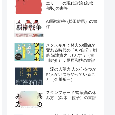
エリートの現代政治 (若松
邦弘)の書評
AI覇権戦争 (松田雄馬）の書
評
メタスキル：努力の価値が
変わる時代の「AI×自分」戦
略 深津貴之, けんすう（古
川健介），尾原和啓の書評
一流の人望力 人の心をつか
む人がいつもやっているこ
と（金川裕一）
スタンフォード式 最高の休
み方 （鈴木亜佐子）の書評