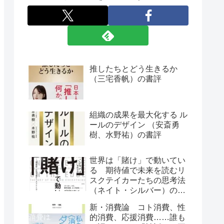
推したちとどう生きるか
（三宅香帆）の書評
組織の成果を最大化する ル
ールのデザイン （安斎勇
樹、水野祐）の書評
世界は「賭け」で動いてい
る 期待値で未来を読むリ
スクテイカーたちの思考法
（ネイト・シルバー）の書
評
新・消費論 コト消費、性
的消費、応援消費……誰も