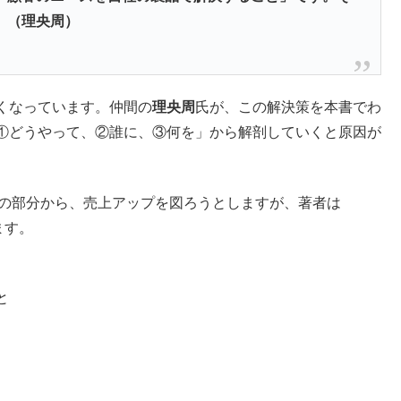
。（
理央周
）
くなっています。仲間の
理央周
氏が、
この解決策を本書でわ
①どうやって、②誰に、③何を」から解剖していくと原因が
）の部分から、売上アップを図ろうとしますが、著者は
ます。
と