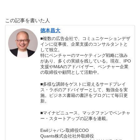
場を楽しくする思
５０問―なぜ経営
毎日を好転させる
考法 （上田信
戦略は機能しない
感謝の習慣の書評
行）の書評
のか？ （牧田幸
この記事を書いた人
裕）の書評
徳本昌大
■複数の広告会社で、コミュニケーションデザ
インに従事後、企業支援のコンサルタントと
して独立。
特にベンチャーのマーケティング戦略に強み
があり、多くの実績を残している。現在、IPO
支援やM&Aのアドバイザー、ベンチャー企業
の取締役や顧問として活動中。
■多様な講師をゲストに迎えるサードプレイ
ス・ラボのアドバイザーとして、勉強会を実
施。ビジネス書籍の書評をブログにて毎日更
新。
■マイナビニュース、マックファンでベンチャ
ー・スタートアップの記事を連載。
Ewilジャパン取締役COO
Quants株式会社社外取締役