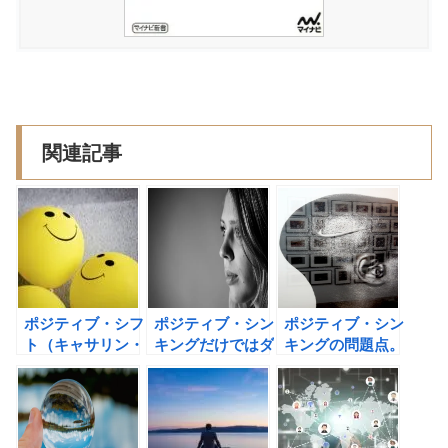
関連記事
ポジティブ・シフ
ポジティブ・シン
ポジティブ・シン
ト（キャサリン・
キングだけではダ
キングの問題点。
A・サンダーソ
メなんです！
楽天的的に行動す
ン）の書評
ることで、私たち
が得られる３つの
利益