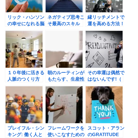
リック・ハンソン
ネガティブ思考こ
縁リッチメントで
の幸せになれる脳
そ最高のスキル
運を高める方法！
をつくる 「ポジ
（オリバー・バー
杉浦正和氏の幸運
ティブ」を取り込
クマン）の書評
学 不確実な世界
む４ステップの習
を賢明に進む
慣
「今、ここ」の人
生の運び方の書評
１０年後に活きる
朝のルーティンが
その幸運は偶然で
人脈のつくり方
もたらす、生産性
はないんです!（
（河上純二）の書
向上の効果と
J.D.クランボルツ
評
は？ GREAT
, A.S.レヴィン）
LIFE (グレートラ
の書評
イフ) 一度しかな
い人生を最高の人
生にする方法の書
評
プレイフル・シン
フレームワークを
スコット・アラン
キング: 働く人と
使いこなすための
のGRATITUDE