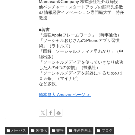
Mamasan&Company 株式会社社外取締役
他ベンチャー・スタートアップの顧問先多数
iU 情報経営イノベーション専門職大学 特任
教授
■著書
「最強Appleフレームワーク」（時事通信）
「ソーシャルおじさんのiPhoneアプリ習慣
術」（ラトルズ）
「図解 ソーシャルメディア早わかり」（中
経出版）
「ソーシャルメディアを使っていきなり成功
した人の4つの習慣」（扶桑社）
「ソーシャルメディアを武器にするための１
０ヵ条」（マイナビ）
など多数。
徳本昌大 Amazonページ ＞
パーパス
習慣化
書評
生産性向上
ブログ