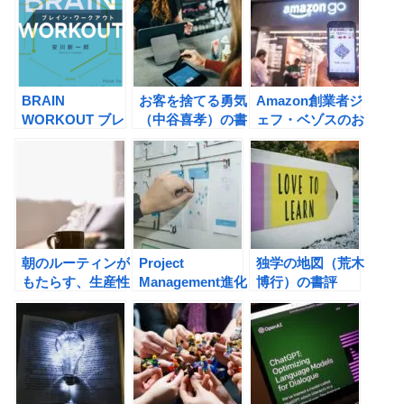
に」生み出す方法
の書評
（ジェレミー・ア
トリー, ペリー・
クレバーン他）の
書評
BRAIN
お客を捨てる勇気
Amazon創業者ジ
WORKOUT ブレ
（中谷喜孝）の書
ェフ・ベゾスのお
イン・ワークアウ
評
金を生み出す伝え
ト 人工知能
方(カーマイン・
（AI）と共存する
ガロ)の書評
ための人間知性
（HI）の鍛え方
(安川新一郎）の
書評
朝のルーティンが
Project
独学の地図（荒木
もたらす、生産性
Management進化
博行）の書評
向上の効果と
論（後藤智博, 渡
は？ GREAT
瀬智，西郷智史）
LIFE (グレートラ
の書評
イフ) 一度しかな
い人生を最高の人
生にする方法の書