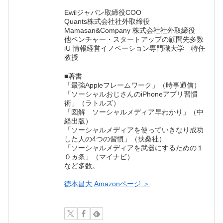
Ewilジャパン取締役COO
Quants株式会社社外取締役
Mamasan&Company 株式会社社外取締役
他ベンチャー・スタートアップの顧問先多数
iU 情報経営イノベーション専門職大学 特任
教授
■著書
「最強Appleフレームワーク」（時事通信）
「ソーシャルおじさんのiPhoneアプリ習慣
術」（ラトルズ）
「図解 ソーシャルメディア早わかり」（中
経出版）
「ソーシャルメディアを使っていきなり成功
した人の4つの習慣」（扶桑社）
「ソーシャルメディアを武器にするための１
０ヵ条」（マイナビ）
など多数。
徳本昌大 Amazonページ ＞