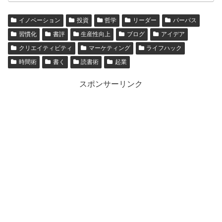
イノベーション
投資
哲学
リーダー
パーパス
習慣化
書評
生産性向上
ブログ
アイデア
クリエイティビティ
マーケティング
ライフハック
時間術
書く
読書術
起業
スポンサーリンク