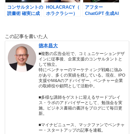
評
コンサルタントの
HOLACRACY（
アフター
読書術 確実に成
ホラクラシー）
ChatGPT 生成AI
果につながる戦略
――人と組織の創
が変えた世界の生
的読書のススメ
造性がめぐりだす
き残り方 (山本康
（大石哲之）の書
チームデザイン
正）の書評
この記事を書いた人
評
（ブライアン・
J・ロバートソ
徳本昌大
ン）の書評
■複数の広告会社で、コミュニケーションデザ
インに従事後、企業支援のコンサルタントと
して独立。
特にベンチャーのマーケティング戦略に強み
があり、多くの実績を残している。現在、IPO
支援やM&Aのアドバイザー、ベンチャー企業
の取締役や顧問として活動中。
■多様な講師をゲストに迎えるサードプレイ
ス・ラボのアドバイザーとして、勉強会を実
施。ビジネス書籍の書評をブログにて毎日更
新。
■マイナビニュース、マックファンでベンチャ
ー・スタートアップの記事を連載。