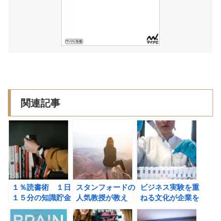
関連記事
１％読書術 １日
スタンフォードの
ビジネス実験を重
１５分の知識貯金
人気教授が教え
ねる文化が企業を
（マグ）の書評
る 「使える」ア
成功に導く(ステ
イデアを「無限
ファン・トムク)