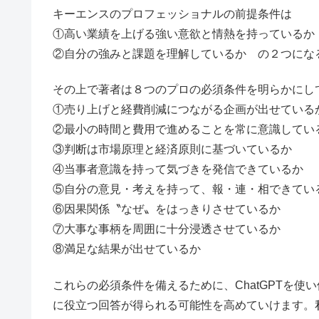
キーエンスのプロフェッショナルの前提条件は
①高い業績を上げる強い意欲と情熱を持っているか
②自分の強みと課題を理解しているか の２つにな
その上で著者は８つのプロの必須条件を明らかにし
①売り上げと経費削減につながる企画が出せている
②最小の時間と費用で進めることを常に意識してい
③判断は市場原理と経済原則に基づいているか
④当事者意識を持って気づきを発信できているか
⑤自分の意見・考えを持って、報・連・相できてい
⑥因果関係〝なぜ〟をはっきりさせているか
⑦大事な事柄を周囲に十分浸透させているか
⑧満足な結果が出せているか
これらの必須条件を備えるために、ChatGPTを使い
に役立つ回答が得られる可能性を高めていけます。私