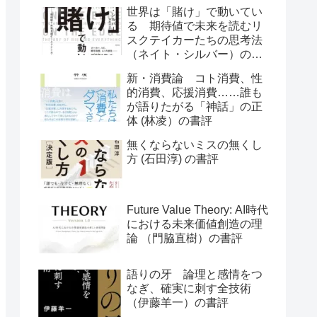
世界は「賭け」で動いてい
る 期待値で未来を読むリ
スクテイカーたちの思考法
（ネイト・シルバー）の書
評
新・消費論 コト消費、性
的消費、応援消費……誰も
が語りたがる「神話」の正
体 (林凌）の書評
無くならないミスの無くし
方 (石田淳) の書評
Future Value Theory: AI時代
における未来価値創造の理
論 （門脇直樹）の書評
語りの牙 論理と感情をつ
なぎ、確実に刺す全技術
（伊藤羊一）の書評