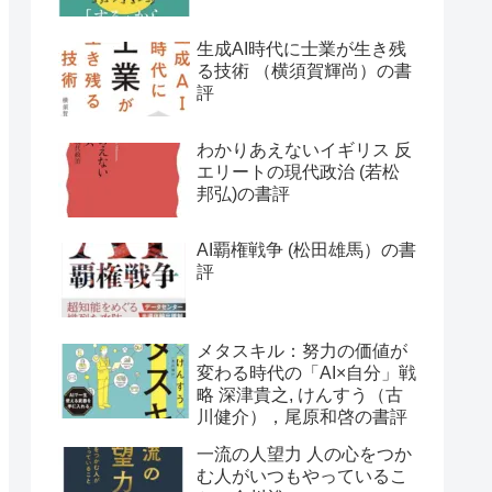
生成AI時代に士業が生き残
る技術 （横須賀輝尚）の書
評
わかりあえないイギリス 反
エリートの現代政治 (若松
邦弘)の書評
AI覇権戦争 (松田雄馬）の書
評
メタスキル：努力の価値が
変わる時代の「AI×自分」戦
略 深津貴之, けんすう（古
川健介），尾原和啓の書評
一流の人望力 人の心をつか
む人がいつもやっているこ