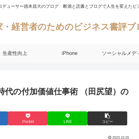
ロデューサー徳本昌大のブログ 断酒と読書とブログで人生を変えたビ
家・経営者のためのビジネス書評ブ
生産性向上
iPhone
ソーシャルメデ
T時代の付加価値仕事術 （田尻望）の
Pocket
LINE
コピー
2023.10.25