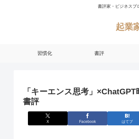
書評家・ビジネスプ
起業
習慣化
書評
「キーエンス思考」×ChatGP
書評
X
Facebook
はてブ