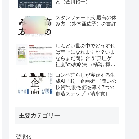
と（金川裕一）
スタンフォード式 最高の休
み方 （鈴木亜佐子）の書評
しんどい世の中でどうすれ
ば幸せになれますか？いま
ならまだ間に合う“無理ゲー
社会”の攻略法 （橘玲, 樺山
美夏）の書評
コンペ荒らしが実践する生
成AI「超」企画術 “問いの
技術”で勝ち筋を導く7つの
創造ステップ（清水覚）の
書評
主要カテゴリー
習慣化