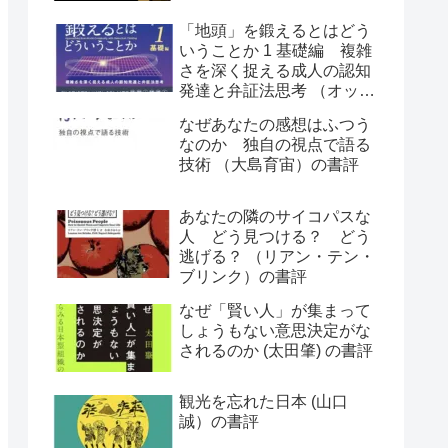
「地頭」を鍛えるとはどう
いうことか 1 基礎編 複雑
さを深く捉える成人の認知
発達と弁証法思考 （オット
ー・ラスキー）の書評
なぜあなたの感想はふつう
なのか 独自の視点で語る
技術 （大島育宙）の書評
あなたの隣のサイコパスな
人 どう見つける？ どう
逃げる？ （リアン・テン・
ブリンク）の書評
なぜ「賢い人」が集まって
しょうもない意思決定がな
されるのか (太田肇) の書評
観光を忘れた日本 (山口
誠）の書評