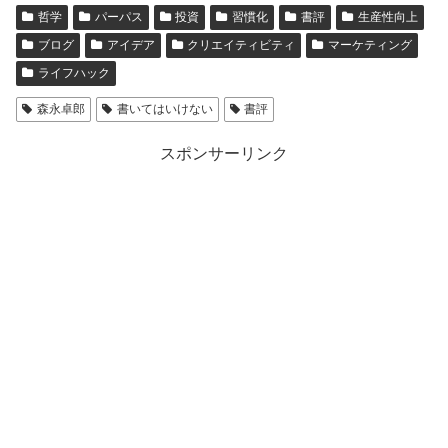
哲学
パーパス
投資
習慣化
書評
生産性向上
ブログ
アイデア
クリエイティビティ
マーケティング
ライフハック
森永卓郎
書いてはいけない
書評
スポンサーリンク