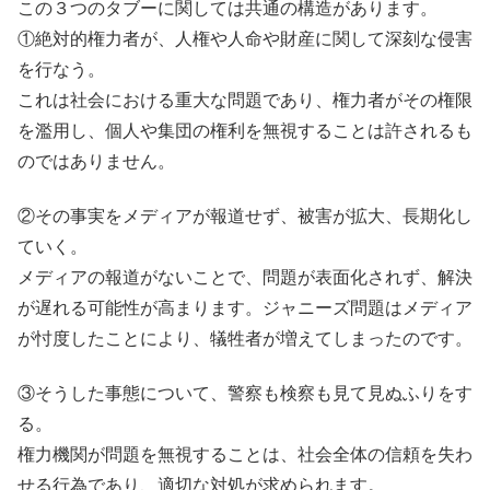
この３つのタブーに関しては共通の構造があります。
①絶対的権力者が、人権や人命や財産に関して深刻な侵害
を行なう。
これは社会における重大な問題であり、権力者がその権限
を濫用し、個人や集団の権利を無視することは許されるも
のではありません。
②その事実をメディアが報道せず、被害が拡大、長期化し
ていく。
メディアの報道がないことで、問題が表面化されず、解決
が遅れる可能性が高まります。ジャニーズ問題はメディア
が忖度したことにより、犠牲者が増えてしまったのです。
③そうした事態について、警察も検察も見て見ぬふりをす
る。
権力機関が問題を無視することは、社会全体の信頼を失わ
せる行為であり、適切な対処が求められます。