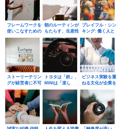
フレームワークを
朝のルーティンが
プレイフル・シン
使いこなすための
もたらす、生産性
キング: 働く人と
５０問―なぜ経営
向上の効果と
場を楽しくする思
戦略は機能しない
は？ GREAT
考法 （上田信
のか？ （牧田幸
LIFE (グレートラ
行）の書評
裕）の書評
イフ) 一度しかな
い人生を最高の人
生にする方法の書
評
ストーリーテリン
トヨタは「鉄」、
ビジネス実験を重
グが経営者に不可
MINIは「楽し
ねる文化が企業を
欠な理由。トニ
み」を売ってい
成功に導く(ステ
ー・ファデルのＢ
る: もったいない!
ファン・トムク)
ＵＩＬＤの書評
日本企業が気づい
の書評
ていない経営と戦
略問題（フォーリ
ー・マーク）の書
評
誠実な組織 信頼
人生を変える読書
「解像度が高い