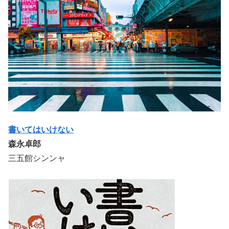
書いてはいけない
森永卓郎
三五館シンンャ