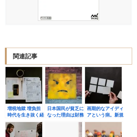
関連記事
増税地獄 増負担
日本国民が貧乏に
画期的なアイディ
時代を生き抜く経
なった理由は財務
アという病。新規
済学 (森永卓郎)
省にあり？？ザイ
事業の実践論 (麻
の書評
ム真理教 （森永
生要一) の書評
卓郎）の書評