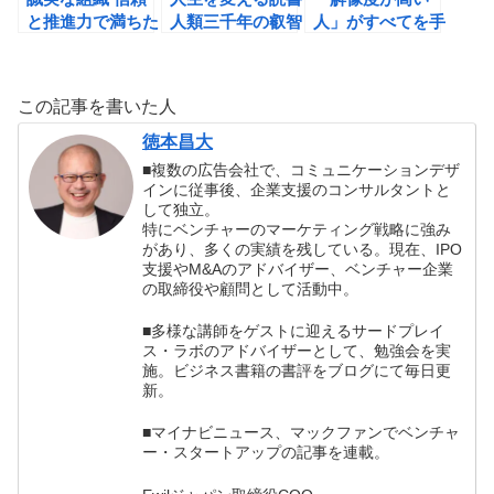
と推進力で満ちた
人類三千年の叡智
人」がすべてを手
場のつくり方（ロ
を力に変える（堀
に入れる 「仕事
ン・カルッチ）の
内勉）の書評
ができる人」にな
書評
る思考力クイズ
この記事を書いた人
51問 （権藤悠）
の書評
徳本昌大
■複数の広告会社で、コミュニケーションデザ
インに従事後、企業支援のコンサルタントと
して独立。
特にベンチャーのマーケティング戦略に強み
があり、多くの実績を残している。現在、IPO
支援やM&Aのアドバイザー、ベンチャー企業
の取締役や顧問として活動中。
■多様な講師をゲストに迎えるサードプレイ
ス・ラボのアドバイザーとして、勉強会を実
施。ビジネス書籍の書評をブログにて毎日更
新。
■マイナビニュース、マックファンでベンチャ
ー・スタートアップの記事を連載。