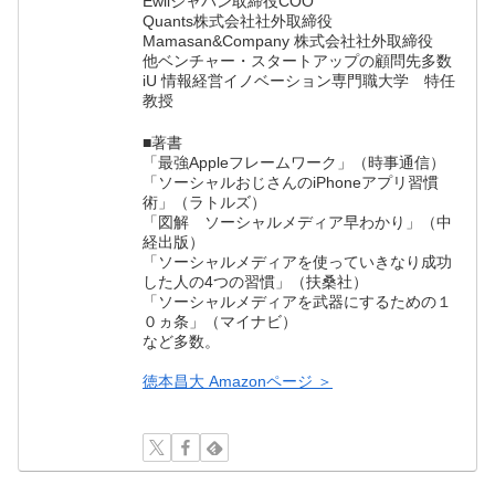
Ewilジャパン取締役COO
Quants株式会社社外取締役
Mamasan&Company 株式会社社外取締役
他ベンチャー・スタートアップの顧問先多数
iU 情報経営イノベーション専門職大学 特任
教授
■著書
「最強Appleフレームワーク」（時事通信）
「ソーシャルおじさんのiPhoneアプリ習慣
術」（ラトルズ）
「図解 ソーシャルメディア早わかり」（中
経出版）
「ソーシャルメディアを使っていきなり成功
した人の4つの習慣」（扶桑社）
「ソーシャルメディアを武器にするための１
０ヵ条」（マイナビ）
など多数。
徳本昌大 Amazonページ ＞