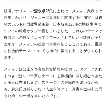
経済アナリストの
森永卓郎
氏によれば、メディア業界では
長年にわたり、ジャニーズ事務所に関連する性加害、財務
省のカルト的財政緊縮主義、日本航空123便の墜落事件に
ついての報道がタブー視していました。これらのテーマは
権力者への忖度によってタブーとされていた可能性があり
ますが、メディアの役割は真実を伝えることであり、重要
な社会的テーマについても適切に報道することが求められ
ます。
メディアは公正かつ客観的な情報を提供し、タブーとされ
るべきではない重要なテーマにも積極的に取り組むべきだ
と著者は主張します。ステージ４の膵臓癌を患いながら
も、森永氏は残り少ない人生を賭けて、真実を世の中に問
うためこの一冊を書いたのです。