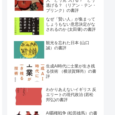
人 どう見つける？ どう
逃げる？ （リアン・テン・
ブリンク）の書評
なぜ「賢い人」が集まって
しょうもない意思決定がな
されるのか (太田肇) の書評
観光を忘れた日本 (山口
誠）の書評
生成AI時代に士業が生き残
る技術 （横須賀輝尚）の書
評
わかりあえないイギリス 反
エリートの現代政治 (若松
邦弘)の書評
AI覇権戦争 (松田雄馬）の書