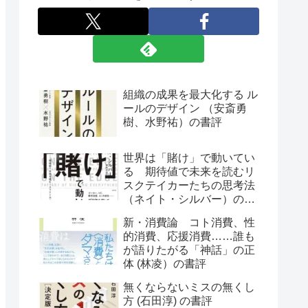
組織の成果を最大化する ル
ールのデザイン （安斎勇
樹、水野祐）の書評
世界は「賭け」で動いてい
る 期待値で未来を読むリ
スクテイカーたちの思考法
（ネイト・シルバー）の書
評
新・消費論 コト消費、性
的消費、応援消費……誰も
が語りたがる「神話」の正
体 (林凌）の書評
無くならないミスの無くし
方 (石田淳) の書評