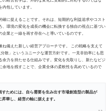
この経営哲学は、外的な変化に受動的に対応するのではな
を内包しています。
的確に捉えることです。それは、短期的な利益追求やコスト
ろ、環境の変化を成長の機会に転換する独自の視点に基づい
の企業と一線を画す存在へと導いているのです。
兼ね備えた新しい経営アプローチです。 この戦略を支えて
点分散」というユニークな運営方針です。一見非効率にも思
る余力を持たせる仕組みです。変化を先取りし、新たなビジ
に余地を残すことで、企業全体の柔軟性を高めているので
画すためには、自ら需要を生み出す市場創造型の製品が
に昇華し、経営の軸に据えます。