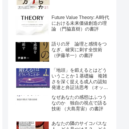
Future Value Theory: AI時代
における未来価値創造の理
論 （門脇直樹）の書評
語りの牙 論理と感情をつ
なぎ、確実に刺す全技術
（伊藤羊一）の書評
「地頭」を鍛えるとはどう
いうことか 1 基礎編 複雑
さを深く捉える成人の認知
発達と弁証法思考 （オット
ー・ラスキー）の書評
なぜあなたの感想はふつう
なのか 独自の視点で語る
技術 （大島育宙）の書評
あなたの隣のサイコパスな