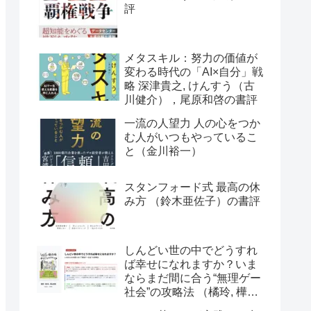
評
メタスキル：努力の価値が
変わる時代の「AI×自分」戦
略 深津貴之, けんすう（古
川健介），尾原和啓の書評
一流の人望力 人の心をつか
む人がいつもやっているこ
と（金川裕一）
スタンフォード式 最高の休
み方 （鈴木亜佐子）の書評
しんどい世の中でどうすれ
ば幸せになれますか？いま
ならまだ間に合う“無理ゲー
社会”の攻略法 （橘玲, 樺山
美夏）の書評