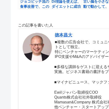
ジョコビッチ流の
Di理論を使えば、
古い脳を小さな
食事改善で、この
ダイエットに成功
動で動かして、
10ヶ月で私が手
できる！最後のダ
イエットを成功
に入れたもの。
イエット（石川善
せよう！
樹著）の書評
この記事を書いた人
徳本昌大
■複数の広告会社で、コミュニ
トとして独立。
特にベンチャーのマーケティ
IPO支援やM&Aのアドバイ
■多様な講師をゲストに迎える
実施。ビジネス書籍の書評をブ
■マイナビニュース、マックフ
Ewilジャパン取締役COO
Quants株式会社社外取締役
Mamasan&Company 株式
他ベンチャー・スタートアップ