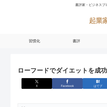
書評家・ビジネスプ
起業
習慣化
書評
ローフードでダイエットを成
X
Facebook
はてブ