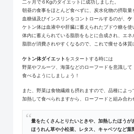
二ヶ月で６Kgのダイエットに成功しました。
朝昼の食事をほとんど食べずに、炭水化物の摂取量
血糖値及びインスリンをコントロールするのが、
ケ
ケトン体は血液中や肝臓に蓄えられたブドウ糖を使
体内に蓄えられている脂肪をもとに合成され、エネ
脂肪が消費されやすくなるので、これで痩せる体質
ケトン体ダイエット
をスタートする時には
野菜やフルーツ、海藻などのローフードを意識して
食べるようにしましょう！
また、野菜は食物繊維も摂れますので、品種によっ
加熱して食べられますから、ローフードと組み合わ
量をたくさんとりたいときや、加熱したほうが
ほうれん草や小松菜、レタス、キャベツなど葉