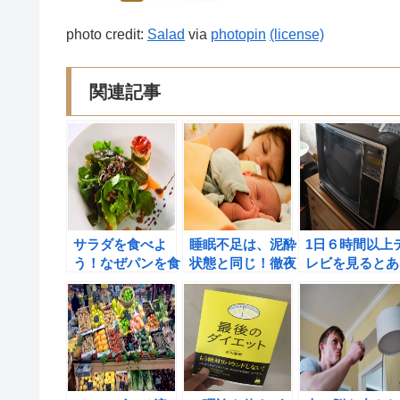
photo credit:
Salad
via
photopin
(license)
関連記事
サラダを食べよ
睡眠不足は、泥酔
1日６時間以上
う！なぜパンを食
状態と同じ！徹夜
レビを見るとあ
べてはいけないの
をしてはいけない
たの寿命はどう
か？
理由。
る？？