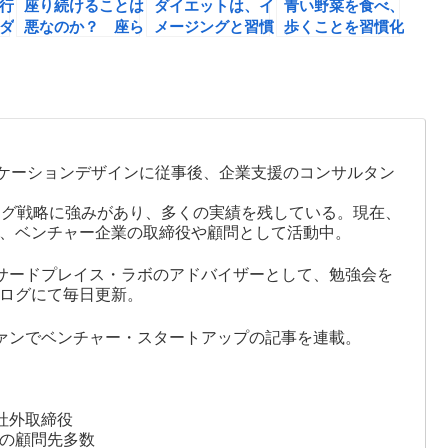
行
座り続けることは
ダイエットは、イ
青い野菜を食べ、
ダ
悪なのか？ 座ら
メージングと習慣
歩くことを習慣化
さ
ない！: 成果を出
化で実現できる！
しよう！座らな
し続ける人の健康
ホメオスタシスの
い！: 成果を出し
習慣（トム・ラス
ルールをダイエッ
続ける人の健康習
著）の書評
トのために覚えて
慣（トム・ラス
おこう。
著）の書評
ケーションデザインに従事後、企業支援のコンサルタン
ング戦略に強みがあり、多くの実績を残している。現在、
ザー、ベンチャー企業の取締役や顧問として活動中。
サードプレイス・ラボのアドバイザーとして、勉強会を
ログにて毎日更新。
ァンでベンチャー・スタートアップの記事を連載。
会社社外取締役
の顧問先多数