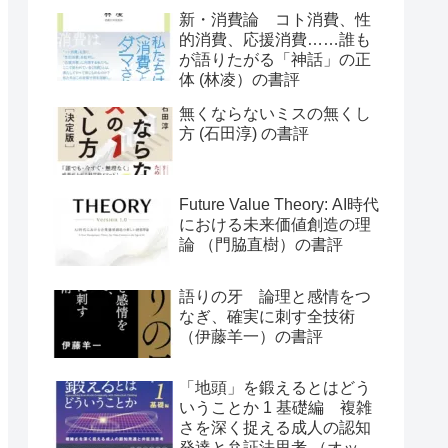
評
新・消費論 コト消費、性
的消費、応援消費……誰も
が語りたがる「神話」の正
体 (林凌）の書評
無くならないミスの無くし
方 (石田淳) の書評
Future Value Theory: AI時代
における未来価値創造の理
論 （門脇直樹）の書評
語りの牙 論理と感情をつ
なぎ、確実に刺す全技術
（伊藤羊一）の書評
「地頭」を鍛えるとはどう
いうことか 1 基礎編 複雑
さを深く捉える成人の認知
発達と弁証法思考 （オット