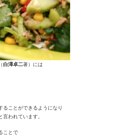
（
白澤卓二
著）には
することができるようになり
と言われています。
ることで