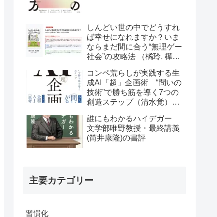
しんどい世の中でどうすれ
ば幸せになれますか？いま
ならまだ間に合う“無理ゲー
社会”の攻略法 （橘玲, 樺山
美夏）の書評
コンペ荒らしが実践する生
成AI「超」企画術 “問いの
技術”で勝ち筋を導く7つの
創造ステップ（清水覚）の
書評
誰にもわかるハイデガー
文学部唯野教授・最終講義
(筒井康隆)の書評
主要カテゴリー
習慣化