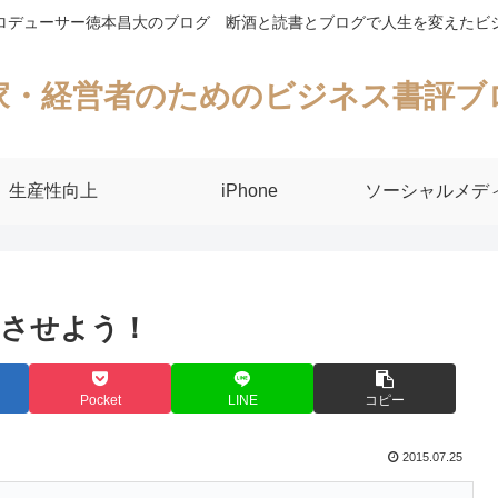
ロデューサー徳本昌大のブログ 断酒と読書とブログで人生を変えたビ
家・経営者のためのビジネス書評ブ
生産性向上
iPhone
ソーシャルメデ
功させよう！
Pocket
LINE
コピー
2015.07.25