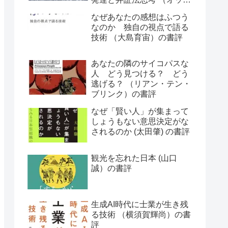
ー・ラスキー）の書評
なぜあなたの感想はふつう
なのか 独自の視点で語る
技術 （大島育宙）の書評
あなたの隣のサイコパスな
人 どう見つける？ どう
逃げる？ （リアン・テン・
ブリンク）の書評
なぜ「賢い人」が集まって
しょうもない意思決定がな
されるのか (太田肇) の書評
観光を忘れた日本 (山口
誠）の書評
生成AI時代に士業が生き残
る技術 （横須賀輝尚）の書
評