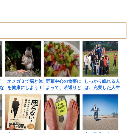
テ
オメガ３で脳と体
野菜中心の食事に
しっかり眠れる人
な
を健康にしよう！
よって、若返りと
は、充実した人生
な
オメガ３で体の炎
健康が保たれると
を過ごせている！
症反応も減らせる
いうが本当か？？
のか？