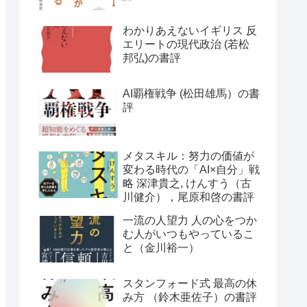
わかりあえないイギリス 反
エリートの現代政治 (若松
邦弘)の書評
AI覇権戦争 (松田雄馬）の書
評
メタスキル：努力の価値が
変わる時代の「AI×自分」戦
略 深津貴之, けんすう（古
川健介），尾原和啓の書評
一流の人望力 人の心をつか
む人がいつもやっているこ
と（金川裕一）
スタンフォード式 最高の休
み方 （鈴木亜佐子）の書評