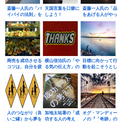
斎藤一人氏の「バ
天国言葉を口癖に
斎藤一人氏の「品
イバイの法則」を
しよう！
をあげる人がやっ
覚えておこう！
ていること」の書
評
商売を成功させる
横山信治氏の「や
目標に向かって行
コツは、自分を疲
る気の伝え方」の
動を起こそうとし
弊させずにお客様
書評 ビジネスマ
ない人は5倍あき
との関係を長続き
ンになぜ、感謝の
らめやすく、人生
させること。
気持ちが必要なの
に対して3倍の不
か？
満を抱えている。
（デビッド・ニー
ブン）
人のつながり（良
加地太祐著の「成
オグ・マンディー
いご縁）から夢を
功する人の考え
ノの『「奇跡」の
叶える方法
方」の書評
レッスン 今日か