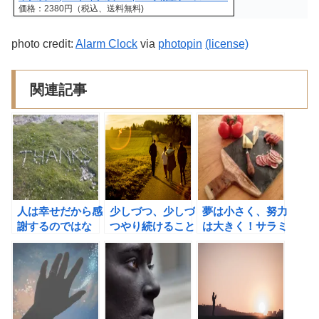
価格：2380円（税込、送料無料)
photo credit:
Alarm Clock
via
photopin
(license)
関連記事
人は幸せだから感
少しづつ、少しづ
夢は小さく、努力
謝するのではな
つやり続けること
は大きく！サラミ
く、感謝が人を幸
が習慣化の基本
スライス法で夢を
せにする。（デヴ
叶えよう。
ィット・スタイン
ドル・ラスト）