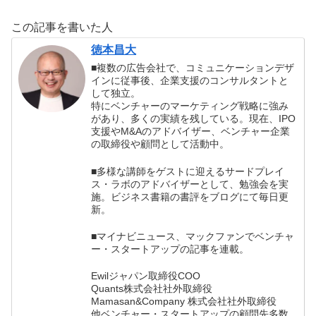
ら理想の自分にな
る4つの法則』の
この記事を書いた人
書評
徳本昌大
■複数の広告会社で、コミュニケーションデザ
インに従事後、企業支援のコンサルタントと
して独立。
特にベンチャーのマーケティング戦略に強み
があり、多くの実績を残している。現在、IPO
支援やM&Aのアドバイザー、ベンチャー企業
の取締役や顧問として活動中。
■多様な講師をゲストに迎えるサードプレイ
ス・ラボのアドバイザーとして、勉強会を実
施。ビジネス書籍の書評をブログにて毎日更
新。
■マイナビニュース、マックファンでベンチャ
ー・スタートアップの記事を連載。
Ewilジャパン取締役COO
Quants株式会社社外取締役
Mamasan&Company 株式会社社外取締役
他ベンチャー・スタートアップの顧問先多数