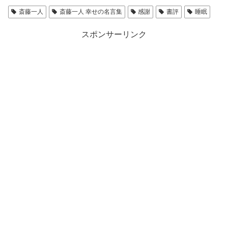
斎藤一人
斎藤一人 幸せの名言集
感謝
書評
睡眠
スポンサーリンク