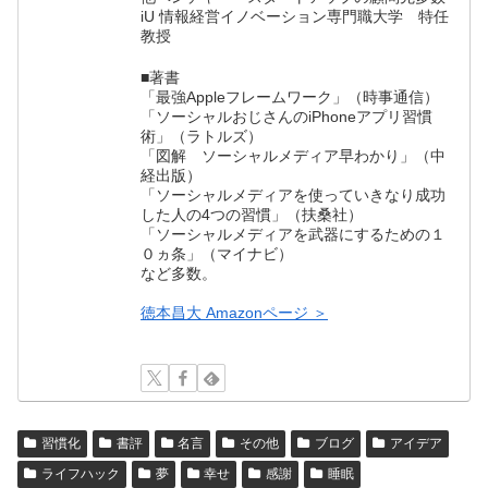
iU 情報経営イノベーション専門職大学 特任
教授
■著書
「最強Appleフレームワーク」（時事通信）
「ソーシャルおじさんのiPhoneアプリ習慣
術」（ラトルズ）
「図解 ソーシャルメディア早わかり」（中
経出版）
「ソーシャルメディアを使っていきなり成功
した人の4つの習慣」（扶桑社）
「ソーシャルメディアを武器にするための１
０ヵ条」（マイナビ）
など多数。
徳本昌大 Amazonページ ＞
習慣化
書評
名言
その他
ブログ
アイデア
ライフハック
夢
幸せ
感謝
睡眠