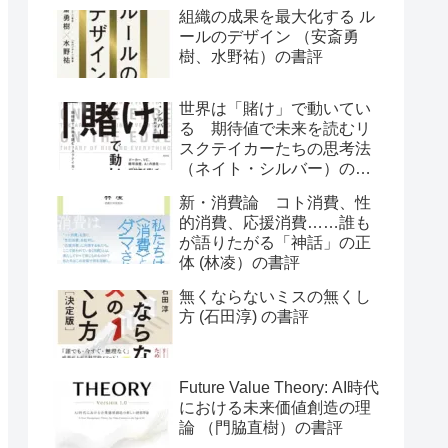
組織の成果を最大化する ル
ールのデザイン （安斎勇
樹、水野祐）の書評
世界は「賭け」で動いてい
る 期待値で未来を読むリ
スクテイカーたちの思考法
（ネイト・シルバー）の書
評
新・消費論 コト消費、性
的消費、応援消費……誰も
が語りたがる「神話」の正
体 (林凌）の書評
無くならないミスの無くし
方 (石田淳) の書評
Future Value Theory: AI時代
における未来価値創造の理
論 （門脇直樹）の書評