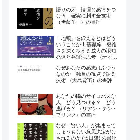
語りの牙 論理と感情をつ
なぎ、確実に刺す全技術
（伊藤羊一）の書評
「地頭」を鍛えるとはどう
いうことか 1 基礎編 複雑
さを深く捉える成人の認知
発達と弁証法思考 （オット
ー・ラスキー）の書評
なぜあなたの感想はふつう
なのか 独自の視点で語る
技術 （大島育宙）の書評
あなたの隣のサイコパスな
人 どう見つける？ どう
逃げる？ （リアン・テン・
ブリンク）の書評
なぜ「賢い人」が集まって
しょうもない意思決定がな
されるのか (太田肇) の書評