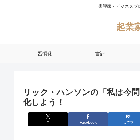
書評家・ビジネスプ
起業
習慣化
書評
リック・ハンソンの「私は今問
化しよう！
X
Facebook
はてブ