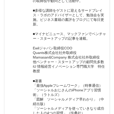
の取締役や顧問として活動中。
■多様な講師をゲストに迎えるサードプレイ
ス・ラボのアドバイザーとして、勉強会を実
施。ビジネス書籍の書評をブログにて毎日更
新。
■マイナビニュース、マックファンでベンチャ
ー・スタートアップの記事を連載。
Ewilジャパン取締役COO
Quants株式会社社外取締役
Mamasan&Company 株式会社社外取締役
他ベンチャー・スタートアップの顧問先多数
iU 情報経営イノベーション専門職大学 特任
教授
■著書
「最強Appleフレームワーク」（時事通信）
「ソーシャルおじさんのiPhoneアプリ習慣
術」（ラトルズ）
「図解 ソーシャルメディア早わかり」（中
経出版）
「ソーシャルメディアを使っていきなり成功
した人の4つの習慣」（扶桑社）