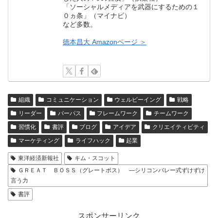
「ソーシャルメディアを武器にするための１
０ヵ条」（マイナビ）
など多数。
徳本昌大 Amazonページ ＞
組織
コミュニケーション
ウェルビーイング
戦略
リーダー
パーパス
フレームワーク
チームワーク
習慣化
書評
ブログ
アイデア
クリエイティビティ
マーケティング
ライフハック
起業
東洋経済新報社
キム・スコット
ＧＲＥＡＴ ＢＯＳＳ（グレートボス） ―シリコンバレー式ずけずけ
言う力
書評
スポンサーリンク