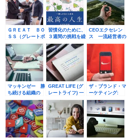
ＧＲＥＡＴ ＢＯ
習慣化のために、
CEOエクセレン
ＳＳ（グレートボ
３週間の挑戦を繰
ス 一流経営者の
ス）―シリコンバ
り返そう！
要件（キャロリ
レー式ずけずけ言
GREAT LIFE
ン・デュワー, ス
う力（キム・スコ
（スコット・アラ
コット・ケラー）
ット）の書評
ン）の書評
の書評
マッキンゼー 勝
GREAT LIFE (グ
ザ・ブランド・マ
ち続ける組織の
レートライフ) 一
ーケティング:
10の法則 （スコ
度しかない人生を
「なぜみんなあの
ット・ケラー, メ
最高の人生にする
ブランドが好きな
アリー・ミーニ
方法（スコット・
のか」をロジカル
ー）の書評
アラン）の書評
する（スコット・
ベドベリ, スティ
ーヴン・フェニケ
ル）の書評