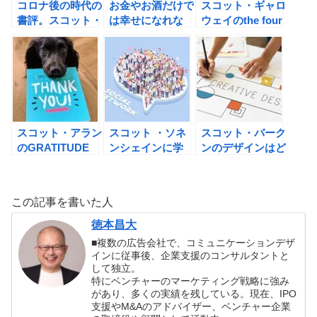
コロナ後の時代の
お金やお酒だけで
スコット・ギャロ
書評。スコット・
は幸せになれな
ウェイのthe four
ギャロウェイが予
い!スコット・ギ
GAFA 四騎士が創
測するGAFAの中
ャロウェイのニュ
り変えた世界の書
で勝ち残るのはど
ーヨーク大学人気
評
こか？
講義
HAPPINESS(ハ
ピネス): GAFA時
代の人生戦略の書
スコット・アラン
スコット ・ソネ
スコット・バーク
評
のGRATITUDE
ンシェインに学
ンのデザインはど
毎日を好転させる
ぶ！人脈の片づけ
のように世界をつ
感謝の習慣の書評
方。
くるのかの書評
この記事を書いた人
徳本昌大
■複数の広告会社で、コミュニケーションデザ
インに従事後、企業支援のコンサルタントと
して独立。
特にベンチャーのマーケティング戦略に強み
があり、多くの実績を残している。現在、IPO
支援やM&Aのアドバイザー、ベンチャー企業