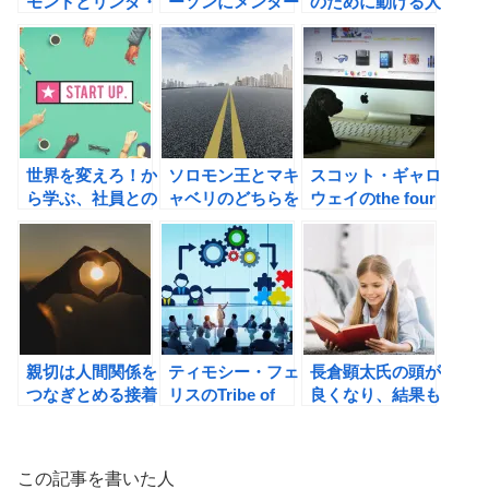
モンドとリンダ・
ーソンにメンター
のために動ける人
グラットンから学
の重要性を学ぶ！
に訪れる！
ぶ、人生100年時
代の働き方
世界を変えろ！か
ソロモン王とマキ
スコット・ギャロ
ら学ぶ、社員との
ャベリのどちらを
ウェイのthe four
付き合い方
信じるべきか？
GAFA 四騎士が創
り変えた世界の書
評
親切は人間関係を
ティモシー・フェ
長倉顕太氏の頭が
つなぎとめる接着
リスのTribe of
良くなり、結果も
剤！
Mentors（トライ
出る! モテる読書
ブ・オブ・メンタ
術の書評
ー）の書評
この記事を書いた人