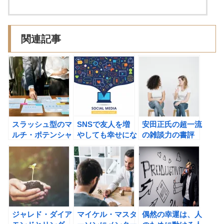
関連記事
スラッシュ型のマ
SNSで友人を増
安田正氏の超一流
ルチ・ポテンシャ
やしても幸せにな
の雑談力の書評
ライトとは何か？
れない？どうすれ
ばよい？
ジャレド・ダイア
マイケル・マスタ
偶然の幸運は、人