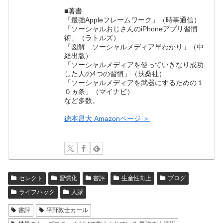
■著書
「最強Appleフレームワーク」（時事通信）
「ソーシャルおじさんのiPhoneアプリ習慣
術」（ラトルズ）
「図解 ソーシャルメディア早わかり」（中
経出版）
「ソーシャルメディアを使っていきなり成功
した人の4つの習慣」（扶桑社）
「ソーシャルメディアを武器にするための１
０ヵ条」（マイナビ）
など多数。
徳本昌大 Amazonページ ＞
セレクト
習慣化
書評
生産性向上
ブログ
ライフハック
人脈
書評
平野敦士カール