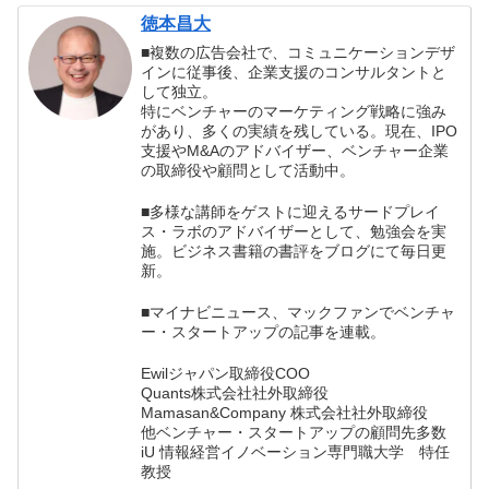
徳本昌大
■複数の広告会社で、コミュニケーションデザ
インに従事後、企業支援のコンサルタントと
して独立。
特にベンチャーのマーケティング戦略に強み
があり、多くの実績を残している。現在、IPO
支援やM&Aのアドバイザー、ベンチャー企業
の取締役や顧問として活動中。
■多様な講師をゲストに迎えるサードプレイ
ス・ラボのアドバイザーとして、勉強会を実
施。ビジネス書籍の書評をブログにて毎日更
新。
■マイナビニュース、マックファンでベンチャ
ー・スタートアップの記事を連載。
Ewilジャパン取締役COO
Quants株式会社社外取締役
Mamasan&Company 株式会社社外取締役
他ベンチャー・スタートアップの顧問先多数
iU 情報経営イノベーション専門職大学 特任
教授