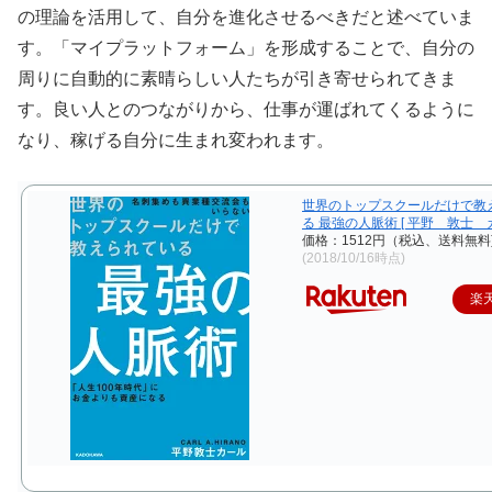
の理論を活用して、自分を進化させるべきだと述べていま
す。「マイプラットフォーム」を形成することで、自分の
周りに自動的に素晴らしい人たちが引き寄せられてきま
す。良い人とのつながりから、仕事が運ばれてくるように
なり、稼げる自分に生まれ変われます。
世界のトップスクールだけで教
る 最強の人脈術 [ 平野 敦士 カ
価格：1512円（税込、送料無料
(2018/10/16時点)
楽