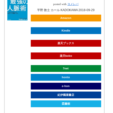
posted with
ヨメレバ
平野 敦士 カール KADOKAWA 2018-09-29
Amazon
Kindle
楽天ブックス
楽天kobo
7net
honto
e-hon
紀伊國屋書店
図書館