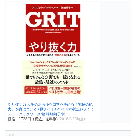
やり抜く力 人生のあらゆる成功を決める「究極の能
力」を身につける / 原タイトル:GRIT[本/雑誌] / アンジ
ェラ・ダックワース/著 神崎朗子/訳
価格：1728円（税込、送料別)
(2016/9/22時点)