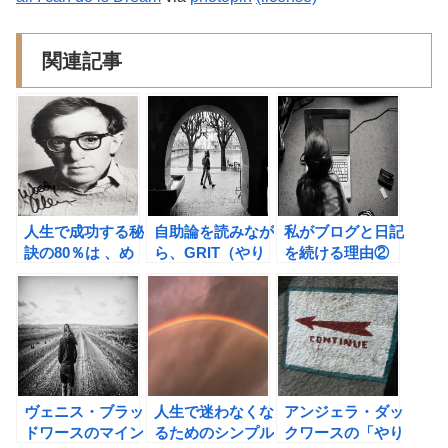
関連記事
人生で成功する秘
自助論を読みなが
私がブログと日記
訣の80％は 、め
ら、GRIT（やり
を続ける理由②
げずに顔を出すこ
抜く力）について
と（ウディ・アレ
考えてみた。
ン） アンジェ
ラ・ダックワース
の「やり抜く力」
の書評③
ヴェニス・ブラッ
人生で迷わなくな
アンジェラ・ダッ
ドワースのマイン
るためのシンプル
クワースの「やり