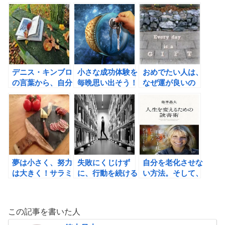
ド革命―幸福への
な方法。
抜く力」の書評
36章の書評
デニス・キンブロ
小さな成功体験を
おめでたい人は、
の言葉から、自分
毎晩思い出そう！
なぜ運が良いの
の夢を再確認す
か？
る！
夢は小さく、努力
失敗にくじけず
自分を老化させな
は大きく！サラミ
に、行動を続ける
い方法。そして、
スライス法で夢を
方法。
新刊「人生を変え
叶えよう。
るための読書術」
のご案内
この記事を書いた人