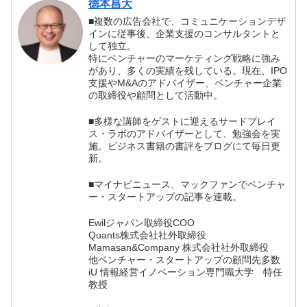
徳本昌大
■複数の広告会社で、コミュニケーションデザ
インに従事後、企業支援のコンサルタントと
して独立。
特にベンチャーのマーケティング戦略に強み
があり、多くの実績を残している。現在、IPO
支援やM&Aのアドバイザー、ベンチャー企業
の取締役や顧問として活動中。
■多様な講師をゲストに迎えるサードプレイ
ス・ラボのアドバイザーとして、勉強会を実
施。ビジネス書籍の書評をブログにて毎日更
新。
■マイナビニュース、マックファンでベンチャ
ー・スタートアップの記事を連載。
Ewilジャパン取締役COO
Quants株式会社社外取締役
Mamasan&Company 株式会社社外取締役
他ベンチャー・スタートアップの顧問先多数
iU 情報経営イノベーション専門職大学 特任
教授