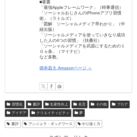
■著書
「最強Appleフレームワーク」（時事通信）
「ソーシャルおじさんのiPhoneアプリ習慣
術」（ラトルズ）
「図解 ソーシャルメディア早わかり」（中
経出版）
「ソーシャルメディアを使っていきなり成功
した人の4つの習慣」（扶桑社）
「ソーシャルメディアを武器にするための１
０ヵ条」（マイナビ）
など多数。
徳本昌大 Amazonページ ＞
習慣化
書評
生産性向上
名言
その他
ブログ
アイデア
クリエイティビティ
夢
書評
アンジェラ・ダックワース
やり抜く力