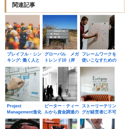
関連記事
プレイフル・シン
グローバル メガ
フレームワークを
キング: 働く人と
トレンド10（岸
使いこなすための
場を楽しくする思
本義之）の書評
５０問―なぜ経営
考法 （上田信
戦略は機能しない
行）の書評
のか？ （牧田幸
裕）の書評
Project
ピーター・ティー
ストーリーテリン
Management進化
ルから資金調達の
グが経営者に不可
論（後藤智博, 渡
方法を学ぼう！創
欠な理由。トニ
瀬智，西郷智史）
始者たち──イー
ー・ファデルのＢ