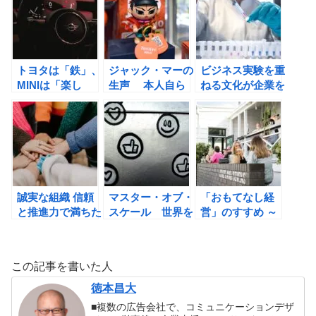
の書評
ロン・マスク、ピ
ＵＩＬＤの書評
ーター・ティール
と世界一のリスク
テイカーたちの薄
氷の伝説の書評
トヨタは「鉄」、
ジャック・マーの
ビジネス実験を重
MINIは「楽し
生声 本人自ら
ねる文化が企業を
み」を売ってい
の発言だからこそ
成功に導く(ステ
る: もったいない!
見える真実 （ス
ファン・トムク)
日本企業が気づい
ク・リー, ボブ・
の書評
ていない経営と戦
ソン）の書評
略問題（フォーリ
ー・マーク）の書
評
誠実な組織 信頼
マスター・オブ・
「おもてなし経
と推進力で満ちた
スケール 世界を
営」のすすめ ～
場のつくり方（ロ
制したリーダーが
エンジニア・コー
ン・カルッチ）の
初めて明かす 事
チ・コンシェルジ
書評
業拡大の最強ルー
ュからの学びと提
この記事を書いた人
ル（リード・ホフ
言～ （新堀進）
マン, ジューン・
の書評
徳本昌大
コーエン）の書評
■複数の広告会社で、コミュニケーションデザ