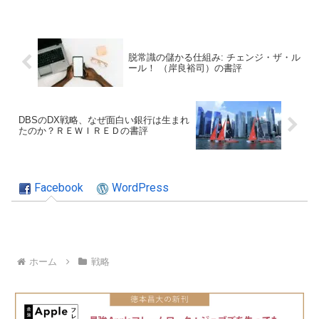
脱常識の儲かる仕組み: チェンジ・ザ・ル
ール！ （岸良裕司）の書評
DBSのDX戦略、なぜ面白い銀行は生まれ
たのか？ＲＥＷＩＲＥＤの書評
Facebook
WordPress
ホーム
戦略