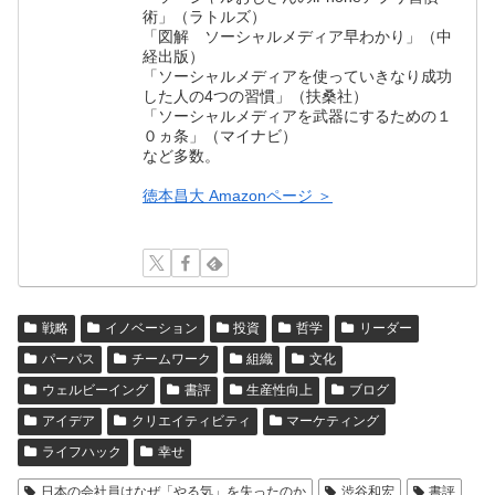
術」（ラトルズ）
「図解 ソーシャルメディア早わかり」（中
経出版）
「ソーシャルメディアを使っていきなり成功
した人の4つの習慣」（扶桑社）
「ソーシャルメディアを武器にするための１
０ヵ条」（マイナビ）
など多数。
徳本昌大 Amazonページ ＞
戦略
イノベーション
投資
哲学
リーダー
パーパス
チームワーク
組織
文化
ウェルビーイング
書評
生産性向上
ブログ
アイデア
クリエイティビティ
マーケティング
ライフハック
幸せ
日本の会社員はなぜ「やる気」を失ったのか
渋谷和宏
書評